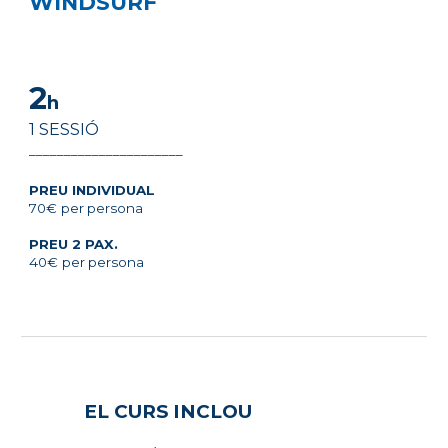
WINDSURF
2
h
1 SESSIÓ
______________________
PREU INDIVIDUAL
7
0€
per persona
PREU 2
PAX
.
4
0
€
per persona
EL CURS INCLOU