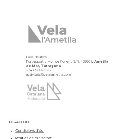
Base Nàutica
Port esportiu Moll de Ponent, S/N, 43860
L'Ametlla
de Mar, Tarragona
+34
651 667 615
activitats
@
vela
lametlla
.com
LEGALITAT
Condicions d'ús
Política de privacitat